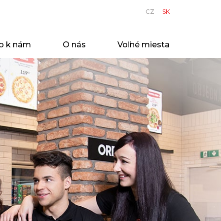
CZ
SK
o k nám
O nás
Voľné miesta