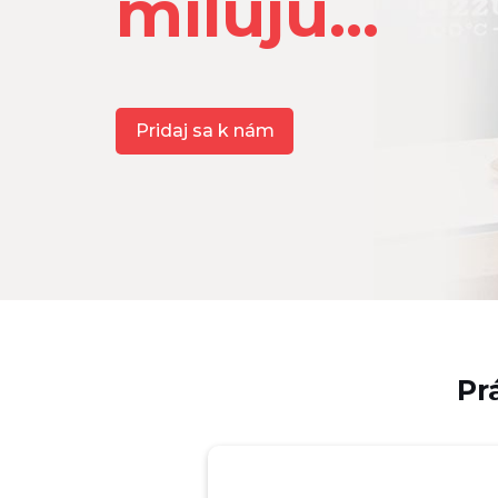
milujú...
Pridaj sa k nám
Pr