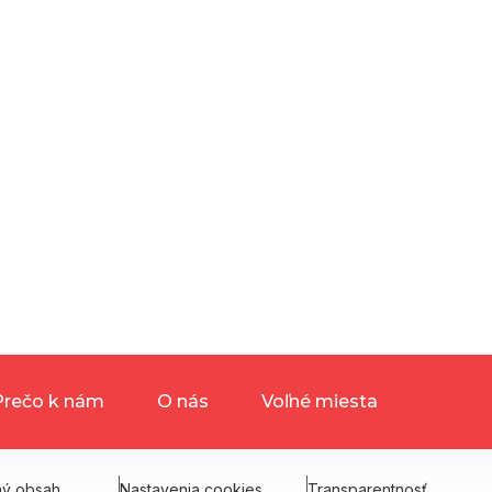
Prečo k nám
O nás
Voľné miesta
ný obsah
Nastavenia cookies
Transparentnosť