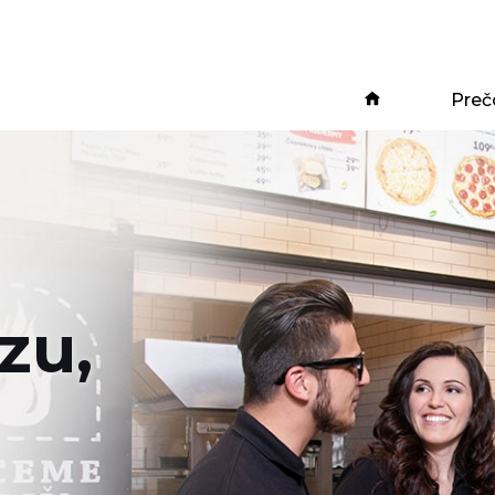
Preč
zu,